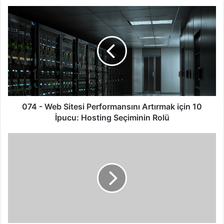
074
-
Web
Sitesi
Performansını
Artırmak
için
10
İpucu:
Hosting
074 - Web Sitesi Performansını Artırmak için 10
Seçiminin
İpucu: Hosting Seçiminin Rolü
Rolü
DNS
Sorgularını
ve
Yanıtlarını
Kullanan
Yeni
DoS
Saldırısı
'DNSBomb'