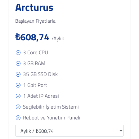
Arcturus
Başlayan Fiyatlarla
₺608,74
/Aylık
3 Core CPU
3 GB RAM
35 GB SSD Disk
1 Gbit Port
1 Adet IP Adresi
Seçilebilir İşletim Sistemi
Reboot ve Yönetim Paneli