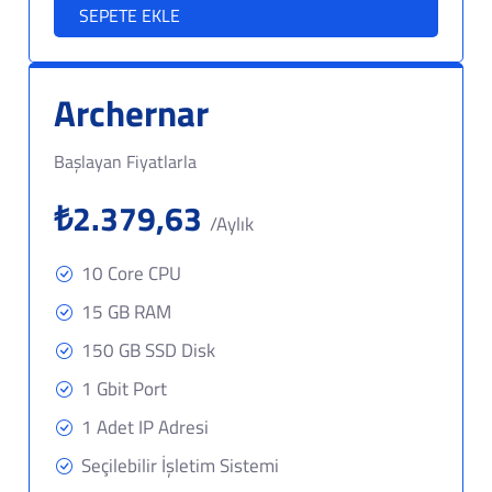
SEPETE EKLE
Archernar
Başlayan Fiyatlarla
₺2.379,63
/Aylık
10 Core CPU
15 GB RAM
150 GB SSD Disk
1 Gbit Port
1 Adet IP Adresi
Seçilebilir İşletim Sistemi