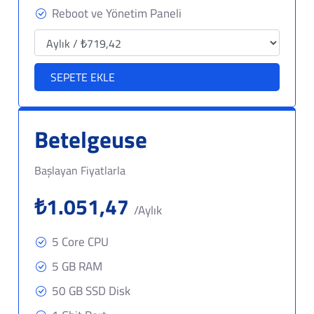
Reboot ve Yönetim Paneli
SEPETE EKLE
Betelgeuse
Başlayan Fiyatlarla
₺1.051,47
/Aylık
5 Core CPU
5 GB RAM
50 GB SSD Disk