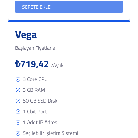
SEPETE EKLE
Vega
Başlayan Fiyatlarla
₺719,42
/Aylık
3 Core CPU
3 GB RAM
50 GB SSD Disk
1 Gbit Port
1 Adet IP Adresi
Seçilebilir İşletim Sistemi