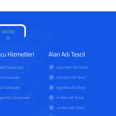
ABONE
OL
cu Hizmetleri
Alan Adı Tescil
iksel Sunucular
.com Alan Adı Tescil
ut Sunucular
.net Alan Adı Tescil
al Sunucular
.org Alan Adı Tescil
garistan Sunucular
.in Alan Adı Tescil
.co Alan Adı Tescil