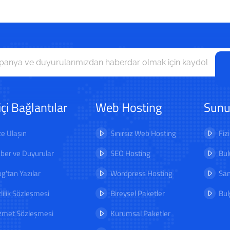
içi Bağlantılar
Web Hosting
Sunu
ze Ulaşın
Sınırsız Web Hosting
Fiz
ber ve Duyurular
SEO Hosting
Bul
og'tan Yazılar
Wordpress Hosting
San
zlilik Sözleşmesi
Bireysel Paketler
Bul
zmet Sözleşmesi
Kurumsal Paketler