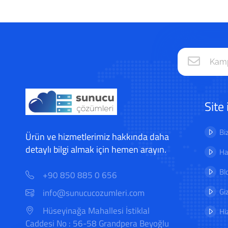
Site 
Bi
Ürün ve hizmetlerimiz hakkında daha
detaylı bilgi almak için hemen arayın.
Ha
Bl
+90 850 885 0 656
Gi
info@sunucucozumleri.com
Hüseyinağa Mahallesi İstiklal
Hi
Caddesi No : 56-58 Grandpera Beyoğlu