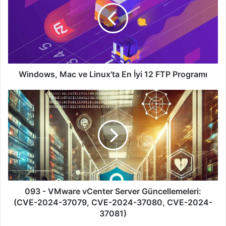
Linux'ta
En
İyi
12
FTP
Programı
Windows, Mac ve Linux'ta En İyi 12 FTP Programı
093
-
VMware
vCenter
Server
Güncellemeleri:
(CVE-
2024-
37079,
CVE-
093 - VMware vCenter Server Güncellemeleri:
2024-
(CVE-2024-37079, CVE-2024-37080, CVE-2024-
37080,
37081)
CVE-