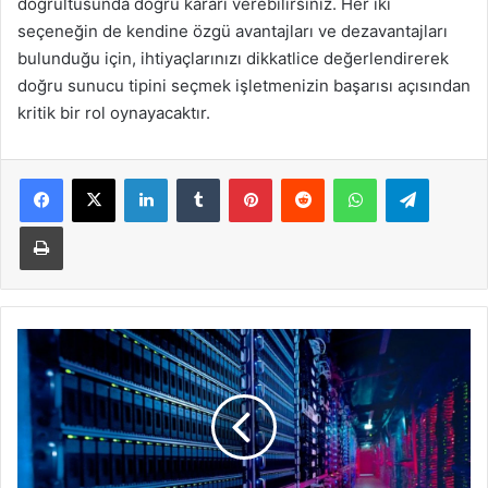
doğrultusunda doğru kararı verebilirsiniz. Her iki
seçeneğin de kendine özgü avantajları ve dezavantajları
bulunduğu için, ihtiyaçlarınızı dikkatlice değerlendirerek
doğru sunucu tipini seçmek işletmenizin başarısı açısından
kritik bir rol oynayacaktır.
LinkedIn
Tumblr
Pinterest
Reddit
WhatsApp
Telegra
Yazdır
Sunucu
Güvenliği:
Verilerinizi
Korumak
İçin
Almanız
Gereken