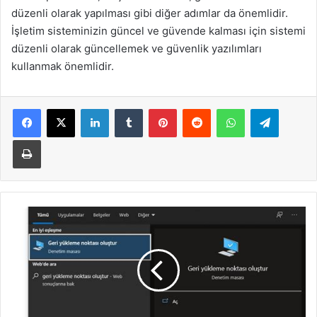
düzenli olarak yapılması gibi diğer adımlar da önemlidir.
İşletim sisteminizin güncel ve güvende kalması için sistemi
düzenli olarak güncellemek ve güvenlik yazılımları
kullanmak önemlidir.
LinkedIn
Tumblr
Pinterest
Reddit
WhatsApp
Telegra
Yazdır
Debian
İşletim
Sisteminde
Uygulama
Yükleme
ve
Kaldırma
İşlemleri