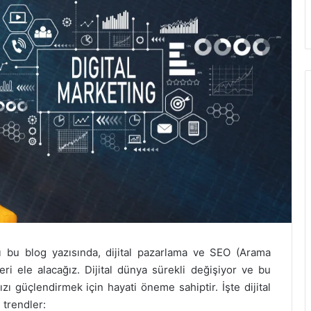
lı bu blog yazısında, dijital pazarlama ve SEO (Arama
ri ele alacağız. Dijital dünya sürekli değişiyor ve bu
zı güçlendirmek için hayati öneme sahiptir. İşte dijital
trendler: