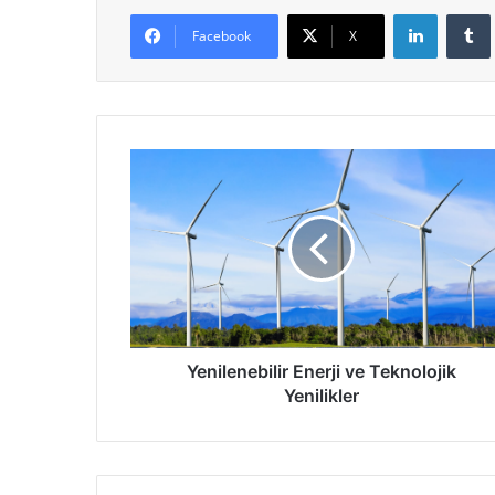
LinkedIn
Facebook
X
Yenilenebilir
Enerji
ve
Teknolojik
Yenilikler
Yenilenebilir Enerji ve Teknolojik
Yenilikler