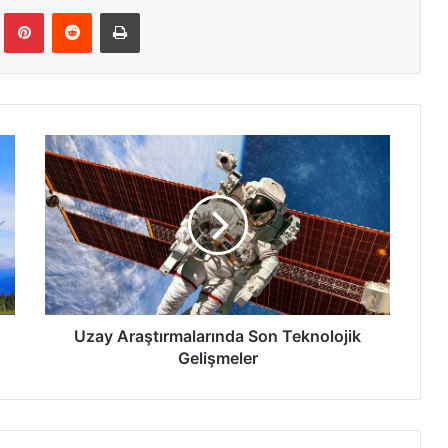
Tumblr
Pinterest
Reddit
Yazdır
Uzay
Araştırmalarında
Son
Teknolojik
Gelişmeler
Uzay Araştırmalarında Son Teknolojik
Gelişmeler