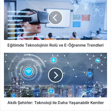
Teknolojinin
Rolü
ve
E-
Öğrenme
Trendleri
Eğitimde Teknolojinin Rolü ve E-Öğrenme Trendleri
Akıllı
Şehirler:
Teknoloji
ile
Daha
Yaşanabilir
Kentler
Akıllı Şehirler: Teknoloji ile Daha Yaşanabilir Kentler