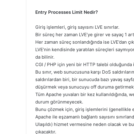
Entry Processes Limit Nedir?
Giriş işlemleri, giriş sayısını LVE sınırlar.
Bir süreç her zaman LVE’ye girer ve sayaç 1 art
Her zaman süreç sonlandığında ise LVE’dan çıkar
LVE’nin kendisinde yaratılan süreçleri saymıyor
da bilinir.
CGI / PHP için yeni bir HTTP talebi olduğunda iş
Bu sınır, web sunucusuna karşı DoS saldırıları
saldırılardan biri, bir sunucuda bazı yavaş say
düşürmek veya sunucuyu off duruma getirmekt
Tüm Apache yuvaları bir kez kullanıldığında,
durum görünmeyecek.
Bunu çözmek için, giriş işlemlerini (genellikle e
Apache ile eşzamanlı bağlantı sayısını sınırla
Ulaşıldı) hizmet vermesine neden olacak ve bu s
çıkacaktır.