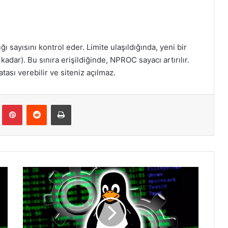
 sayısını kontrol eder. Limite ulaşıldığında, yeni bir
adar). Bu sınıra erişildiğinde, NPROC sayacı artırılır.
ası verebilir ve siteniz açılmaz.
Tumblr
Pinterest
Reddit
Yazdır
Linux
CentOS
VSFTPD
Kurulumu