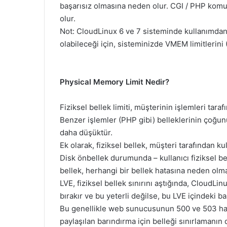
başarısız olmasına neden olur. CGI / PHP komut
olur.
Not: CloudLinux 6 ve 7 sisteminde kullanımdan
olabileceği için, sisteminizde VMEM limitlerini (
Physical Memory Limit Nedir?
Fiziksel bellek limiti, müşterinin işlemleri taraf
Benzer işlemler (PHP gibi) belleklerinin çoğunu 
daha düşüktür.
Ek olarak, fiziksel bellek, müşteri tarafından kul
Disk önbellek durumunda – kullanıcı fiziksel bel
bellek, herhangi bir bellek hatasına neden olma
LVE, fiziksel bellek sınırını aştığında, CloudLin
bırakır ve bu yeterli değilse, bu LVE içindeki ba
Bu genellikle web sunucusunun 500 ve 503 hatal
paylaşılan barındırma için belleği sınırlamanın d