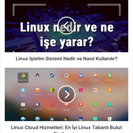
Linux
İşletim
Sistemi
Nedir
ve
Nasıl
Kullanılır?
Linux İşletim Sistemi Nedir ve Nasıl Kullanılır?
Linux
Cloud
Hizmetleri:
En
İyi
Linux
Tabanlı
Bulut
Platformları
Linux Cloud Hizmetleri: En İyi Linux Tabanlı Bulut