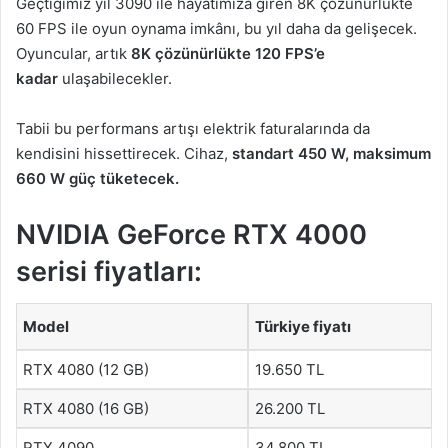
Geçtiğimiz yıl 3090 ile hayatımıza giren 8K çözünürlükte
60 FPS ile oyun oynama imkânı, bu yıl daha da gelişecek.
Oyuncular, artık
8K çözünürlükte 120 FPS’e
kadar
ulaşabilecekler.
Tabii bu performans artışı elektrik faturalarında da
kendisini hissettirecek. Cihaz,
standart 450 W, maksimum
660 W güç tüketecek.
NVIDIA GeForce RTX 4000
serisi fiyatları:
Model
Türkiye fiyatı
RTX 4080 (12 GB)
19.650 TL
RTX 4080 (16 GB)
26.200 TL
RTX 4090
34.800 TL