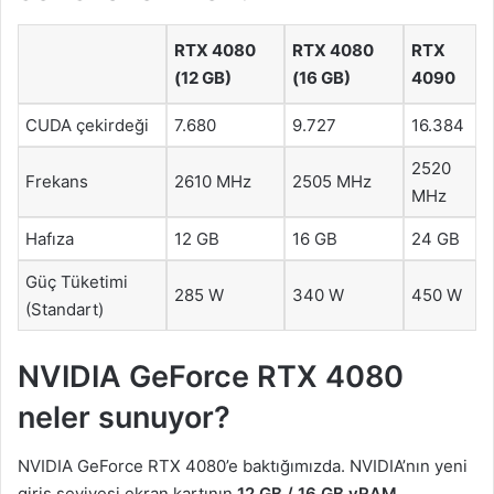
RTX 4080
RTX 4080
RTX
(12 GB)
(16 GB)
4090
CUDA çekirdeği
7.680
9.727
16.384
2520
Frekans
2610 MHz
2505 MHz
MHz
Hafıza
12 GB
16 GB
24 GB
Güç Tüketimi
285 W
340 W
450 W
(Standart)
NVIDIA GeForce RTX 4080
neler sunuyor?
NVIDIA GeForce RTX 4080’e baktığımızda. NVIDIA’nın yeni
giriş seviyesi ekran kartının
12 GB / 16 GB vRAM