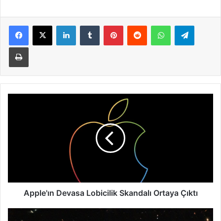
LinkedIn
Tumblr
Pinterest
Reddit
WhatsApp
Telegra
Yazdır
Apple'ın
Devasa
Lobicilik
Skandalı
Ortaya
Çıktı
Apple'ın Devasa Lobicilik Skandalı Ortaya Çıktı
James