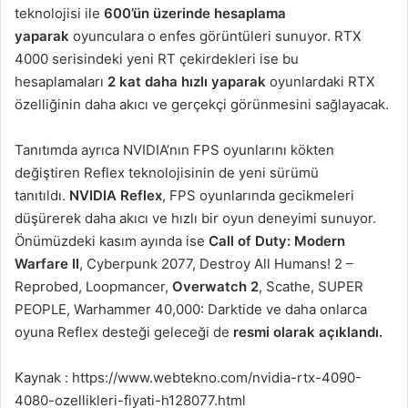
teknolojisi ile
600’ün üzerinde hesaplama
yaparak
oyunculara o enfes görüntüleri sunuyor. RTX
4000 serisindeki yeni RT çekirdekleri ise bu
hesaplamaları
2 kat daha hızlı yaparak
oyunlardaki RTX
özelliğinin daha akıcı ve gerçekçi görünmesini sağlayacak.
Tanıtımda ayrıca NVIDIA’nın FPS oyunlarını kökten
değiştiren Reflex teknolojisinin de yeni sürümü
tanıtıldı.
NVIDIA Reflex
, FPS oyunlarında gecikmeleri
düşürerek daha akıcı ve hızlı bir oyun deneyimi sunuyor.
Önümüzdeki kasım ayında ise
Call of Duty: Modern
Warfare II
, Cyberpunk 2077, Destroy All Humans! 2 –
Reprobed, Loopmancer,
Overwatch 2
, Scathe, SUPER
PEOPLE, Warhammer 40,000: Darktide ve daha onlarca
oyuna Reflex desteği geleceği de
resmi olarak açıklandı.
Kaynak : https://www.webtekno.com/nvidia-rtx-4090-
4080-ozellikleri-fiyati-h128077.html