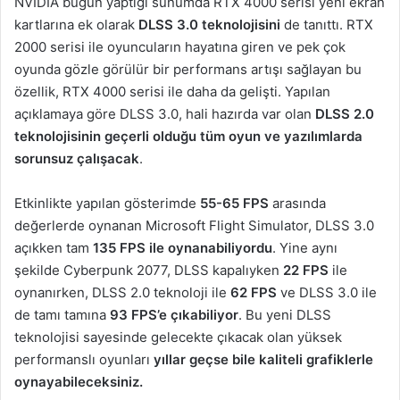
NVIDIA bugün yaptığı sunumda RTX 4000 serisi yeni ekran
kartlarına ek olarak
DLSS 3.0 teknolojisini
de tanıttı. RTX
2000 serisi ile oyuncuların hayatına giren ve pek çok
oyunda gözle görülür bir performans artışı sağlayan bu
özellik, RTX 4000 serisi ile daha da gelişti. Yapılan
açıklamaya göre DLSS 3.0, hali hazırda var olan
DLSS 2.0
teknolojisinin geçerli olduğu tüm oyun ve yazılımlarda
sorunsuz çalışacak
.
Etkinlikte yapılan gösterimde
55-65 FPS
arasında
değerlerde oynanan Microsoft Flight Simulator, DLSS 3.0
açıkken tam
135 FPS ile oynanabiliyordu
. Yine aynı
şekilde Cyberpunk 2077, DLSS kapalıyken
22 FPS
ile
oynanırken, DLSS 2.0 teknoloji ile
62 FPS
ve DLSS 3.0 ile
de tamı tamına
93 FPS’e çıkabiliyor
. Bu yeni DLSS
teknolojisi sayesinde gelecekte çıkacak olan yüksek
performanslı oyunları
yıllar geçse bile kaliteli grafiklerle
oynayabileceksiniz.