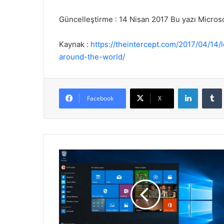
Güncelleştirme : 14 Nisan 2017 Bu yazı Microsof
Kaynak :
https://theintercept.com/2017/04/1
around-the-world/
LinkedIn
Facebook
X
IP
Adresine
Göre
Windows
Server
RDP
Erişimini