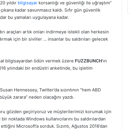
“20 yıldır
bilgisayar
korsanlığı ve güvenliği ile uğraştım”
r çıkana kadar savunmasız kaldı. Sıfır gün güvenlik
kadar bu yamaları uygulayana kadar.
ırı araçları artık onları indirmeye istekli olan herkesin
rmak için bir siviller … insanlar bu saldırıları gelecek
anal bilgisayardan ödün vermek üzere
FUZZBUNCH
‘ın
16 yılındaki bir endüstri anketinde, bu işletim
 Susan Hennessey, Twitter’da sızıntının “hem ABD
 büyük zarara” neden olacağını yazdı.
oru gözden geçiriyoruz ve müşterilerimizi korumak için
 bir noktada Windows kullanıcılarını bu saldırılardan
ettiğini Microsoft’a sorduk. Sızıntı, Ağustos 2016’dan