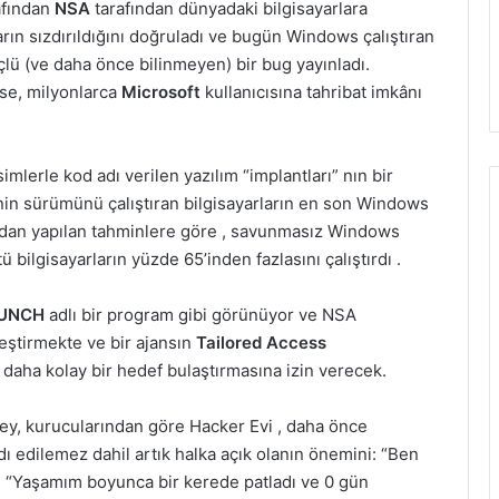
afından
NSA
tarafından dünyadaki bilgisayarlara
mların sızdırıldığını doğruladı ve bugün Windows çalıştıran
lü (ve daha önce bilinmeyen) bir bug yayınladı.
ese, milyonlarca
Microsoft
kullanıcısına tahribat imkânı
simlerle kod adı verilen yazılım “implantları” nın bir
nin sürümünü çalıştıran bilgisayarların en son Windows
dan yapılan tahminlere göre , savunmasız Windows
ilgisayarların yüzde 65’inden fazlasını çalıştırdı .
UNCH
adlı bir program gibi görünüyor ve NSA
eştirmekte ve bir ajansın
Tailored Access
aha kolay bir hedef bulaştırmasına izin verecek.
ey, kurucularından göre Hacker Evi , daha önce
ardı edilemez dahil artık halka açık olanın önemini: “Ben
“Yaşamım boyunca bir kerede patladı ve 0 gün