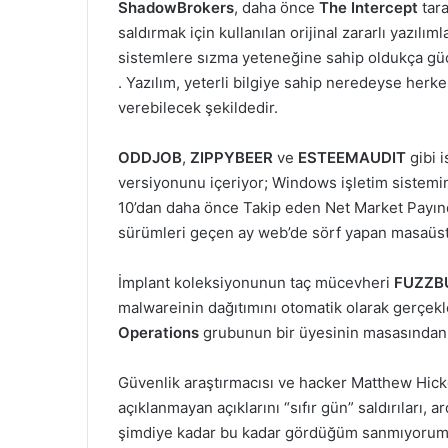
ShadowBrokers
, daha önce
The Intercept
tar
saldırmak için kullanılan orijinal zararlı yazılı
sistemlere sızma yeteneğine sahip oldukça güç
. Yazılım, yeterli bilgiye sahip neredeyse herk
verebilecek şekildedir.
ODDJOB
,
ZIPPYBEER
ve
ESTEEMAUDIT
gibi i
versiyonunu içeriyor; Windows işletim sistemi
10’dan daha önce Takip eden Net Market Payın
sürümleri geçen ay web’de sörf yapan masaüstü b
İmplant koleksiyonunun taç mücevheri
FUZZB
malwareinin dağıtımını otomatik olarak gerçekl
Operations
grubunun bir üyesinin masasından d
Güvenlik araştırmacısı ve hacker Matthew Hick
açıklanmayan açıklarını “sıfır gün” saldırıları, 
şimdiye kadar bu kadar gördüğüm sanmıyorum 