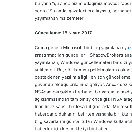
bu yana “şu anda bizim odağımız mevcut raporda
sonra “Şu anda, gazetecilere kıyasla, herhangi
yayımlanan malzemeler. ”
Güncelleme: 15 Nisan 2017
Cuma gecesi Microsoft bir blog yayınlanan
yaz
araştırmacıları günceller – ShadowBrokers anali
yayımlanan, Windows güncellemeleri bir dizi yam
yüklemek. Bu, söz konusu patlatmaların aslında 
desteklenen yazılımla ilgili en son güncelle
güvende olduğu anlamına geliyor. Ancak söz ko
NSA’dan gerçekten herhangi bir yardım almadıysa
açıklanmasından tam bir ay önce gizli NSA araçl
Inanılmaz şanslı bir tesadüf (merakla, Microsoft
haberdar olduklarını belirten yamanla birlikte 
bilgisayarlarını güncel tutan Windows kullanıcıl
haberler için kesinlikle iyi bir haber.