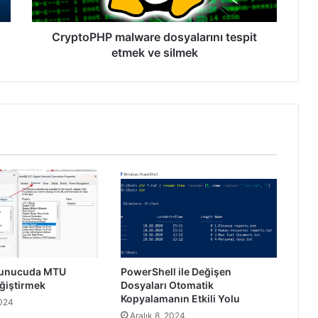
CryptoPHP malware dosyalarını tespit
etmek ve silmek
unucuda MTU
PowerShell ile Değişen
ğiştirmek
Dosyaları Otomatik
Kopyalamanın Etkili Yolu
2024
Aralık 8, 2024