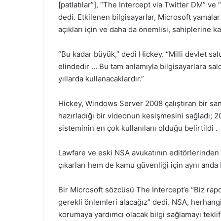
[patlatılar”], “The Intercept via Twitter DM” ve 
dedi. Etkilenen bilgisayarlar, Microsoft yamala
açıkları için ve daha da önemlisi, sahiplerine 
“Bu kadar büyük,” dedi Hickey. “Milli devlet sald
elindedir … Bu tam anlamıyla bilgisayarlara saldı
yıllarda kullanacaklardır.”
Hickey, Windows Server 2008 çalıştıran bir s
hazırladığı bir videonun kesişmesini sağladı; 20
sisteminin en çok kullanılanı olduğu belirtildi .
Lawfare ve eski NSA avukatının editörlerinden
çıkarları hem de kamu güvenliği için aynı anda
Bir Microsoft sözcüsü The Intercept’e “Biz rap
gerekli önlemleri alacağız” dedi. NSA, herhangi
korumaya yardımcı olacak bilgi sağlamayı teklif 