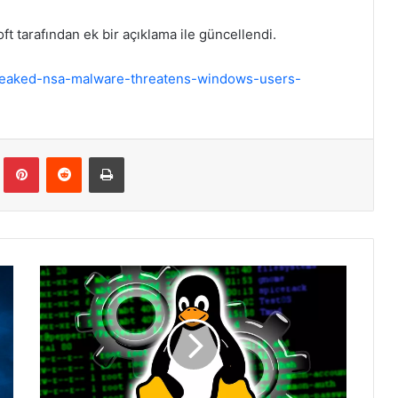
t tarafından ek bir açıklama ile güncellendi.
4/leaked-nsa-malware-threatens-windows-users-
Tumblr
Pinterest
Reddit
Yazdır
CryptoPHP
malware
dosyalarını
tespit
etmek
ve
silmek