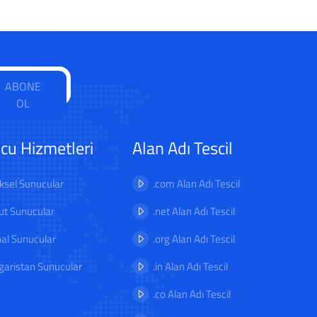
ABONE
OL
cu Hizmetleri
Alan Adı Tescil
iksel Sunucular
.com Alan Adı Tescil
ut Sunucular
.net Alan Adı Tescil
al Sunucular
.org Alan Adı Tescil
garistan Sunucular
.in Alan Adı Tescil
.co Alan Adı Tescil