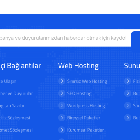
içi Bağlantılar
Web Hosting
Sunu
ze Ulaşın
Sınırsız Web Hosting
Fiz
ber ve Duyurular
SEO Hosting
Bul
og'tan Yazılar
Wordpress Hosting
San
zlilik Sözleşmesi
Bireysel Paketler
Bul
zmet Sözleşmesi
Kurumsal Paketler