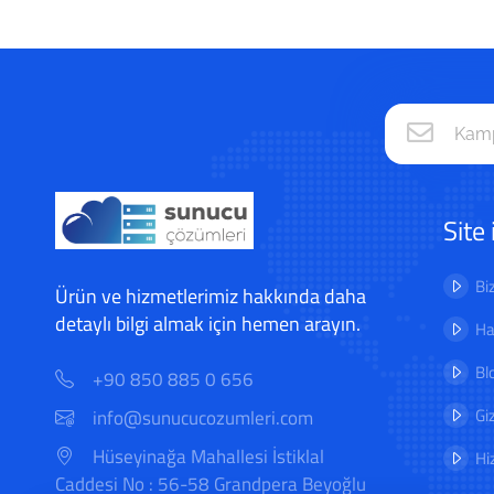
Site 
Bi
Ürün ve hizmetlerimiz hakkında daha
detaylı bilgi almak için hemen arayın.
Ha
Bl
+90 850 885 0 656
Gi
info@sunucucozumleri.com
Hüseyinağa Mahallesi İstiklal
Hi
Caddesi No : 56-58 Grandpera Beyoğlu